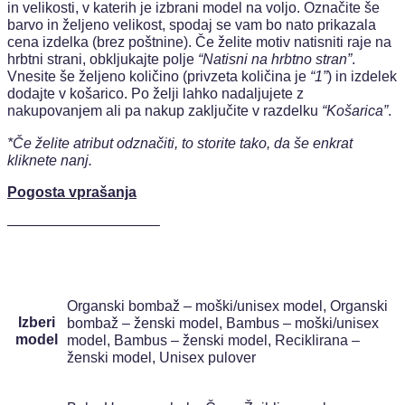
in velikosti, v katerih je izbrani model na voljo. Označite še
barvo in željeno velikost, spodaj se vam bo nato prikazala
cena izdelka (brez poštnine). Če želite motiv natisniti raje na
hrbtni strani, obkljukajte polje
“Natisni na hrbtno stran”
.
Vnesite še željeno količino (privzeta količina je
“1”
) in izdelek
dodajte v košarico. Po želji lahko nadaljujete z
nakupovanjem ali pa nakup zaključite v razdelku
“Košarica”
.
*Če želite atribut odznačiti, to storite tako, da še enkrat
kliknete nanj.
Pogosta vprašanja
——————————–
Organski bombaž – moški/unisex model, Organski
Izberi
bombaž – ženski model, Bambus – moški/unisex
model
model, Bambus – ženski model, Reciklirana –
ženski model, Unisex pulover