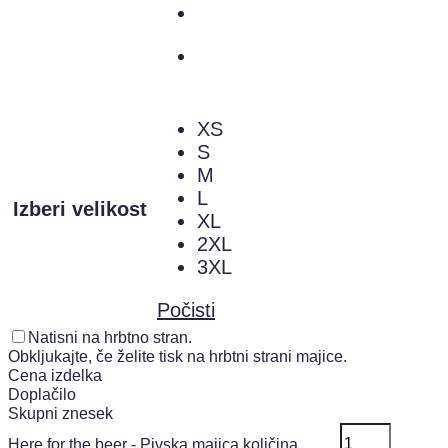
XS
S
M
L
Izberi velikost
XL
2XL
3XL
Počisti
Natisni na hrbtno stran.
Obkljukajte, če želite tisk na hrbtni strani majice.
Cena izdelka
Doplačilo
Skupni znesek
Here for the beer - Pivska majica količina