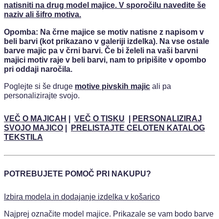
natisniti na drug model majice. V sporočilu navedite še
naziv ali šifro motiva.
Opomba: Na črne majice se motiv natisne z napisom v
beli barvi (kot prikazano v galeriji izdelka). Na vse ostale
barve majic pa v črni barvi. Če bi želeli na vaši barvni
majici motiv raje v beli barvi, nam to pripišite v opombo
pri oddaji naročila.
Poglejte si še druge
motive pivskih majic
ali pa
personalizirajte svojo.
VEČ O MAJICAH
|
VEČ O TISKU
|
PERSONALIZIRAJ
SVOJO MAJICO
|
PRELISTAJTE CELOTEN KATALOG
TEKSTILA
POTREBUJETE POMOČ PRI NAKUPU?
Izbira modela in dodajanje izdelka v košarico
Najprej označite model majice. Prikazale se vam bodo barve