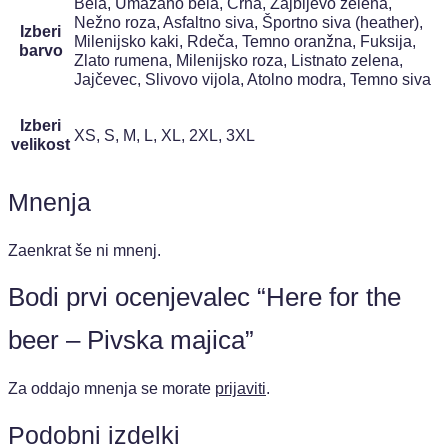
Bela, Umazano bela, Črna, Žajbljevo zelena,
Nežno roza, Asfaltno siva, Športno siva (heather),
Izberi
Milenijsko kaki, Rdeča, Temno oranžna, Fuksija,
barvo
Zlato rumena, Milenijsko roza, Listnato zelena,
Jajčevec, Slivovo vijola, Atolno modra, Temno siva
Izberi
XS, S, M, L, XL, 2XL, 3XL
velikost
Mnenja
Zaenkrat še ni mnenj.
Bodi prvi ocenjevalec “Here for the
beer – Pivska majica”
Za oddajo mnenja se morate
prijaviti
.
Podobni izdelki