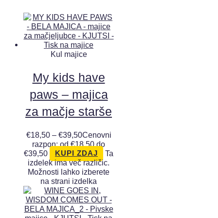
Kul majice
My kids have
paws – majica
za mačje starše
€
18,50
–
€
39,50
Cenovni
razpon: od €18,50 do
€39,50
Ta
KUPI ZDAJ
izdelek ima več različic.
Možnosti lahko izberete
na strani izdelka