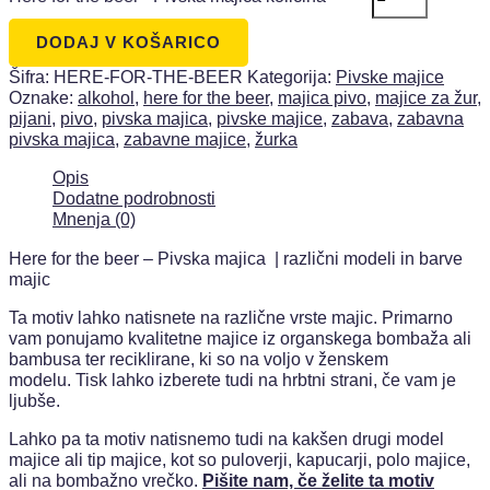
DODAJ V KOŠARICO
Šifra:
HERE-FOR-THE-BEER
Kategorija:
Pivske majice
Oznake:
alkohol
,
here for the beer
,
majica pivo
,
majice za žur
,
pijani
,
pivo
,
pivska majica
,
pivske majice
,
zabava
,
zabavna
pivska majica
,
zabavne majice
,
žurka
Opis
Dodatne podrobnosti
Mnenja (0)
Here for the beer –
Pivska majica
| različni modeli in barve
majic
Ta motiv lahko natisnete na različne vrste majic. Primarno
vam ponujamo kvalitetne majice iz organskega bombaža ali
bambusa ter reciklirane, ki so na voljo v ženskem
modelu.
Tisk lahko izberete tudi na hrbtni strani, če vam je
ljubše.
Lahko pa ta motiv natisnemo tudi na kakšen drugi model
majice ali tip majice, kot so puloverji, kapucarji, polo majice,
ali na bombažno vrečko.
Pišite nam, če želite ta motiv