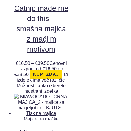
Catnip made me
do this –
smešna majica
z mačjim
motivom
€
16,50
–
€
39,50
Cenovni
razpon: od €16,50 do
€39,50
Ta
KUPI ZDAJ
izdelek ima več različic.
Možnosti lahko izberete
na strani izdelka
Majice na mačke