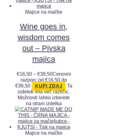
Majice na mačke
Wine goes in,
wisdom comes
out – Pivska
majica
€
16,50
–
€
39,50
Cenovni
razpon: od €16,50 do
€39,50
Ta
KUPI ZDAJ
izdelek ima več različic.
Možnosti lahko izberete
na strani izdelka
Majice na mačke