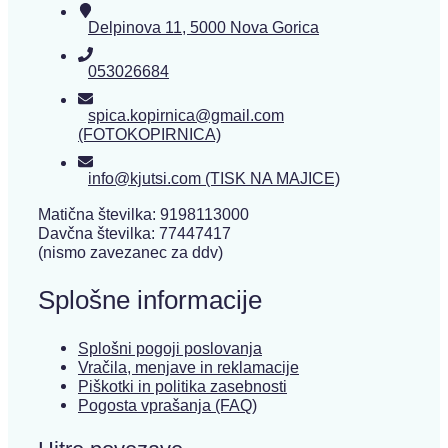
Delpinova 11, 5000 Nova Gorica
053026684
spica.kopirnica@gmail.com
(FOTOKOPIRNICA)
info@kjutsi.com (TISK NA MAJICE)
Matična številka: 9198113000
Davčna številka: 77447417
(nismo zavezanec za ddv)
Splošne informacije
Splošni pogoji poslovanja
Vračila, menjave in reklamacije
Piškotki in politika zasebnosti
Pogosta vprašanja (FAQ)