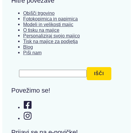
Hitre povezave
Obišči trgovino
Fotokopirnica in papirnica
Modeli in velikosti majic
O tisku na majice
Personaliziraj svojo majico
Tisk na majice za podjetja
Blog
Piši nam
Išči
IŠČI
Povežimo se!
Prijavi se na e-novičke!