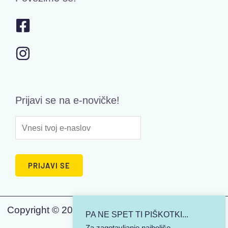
Prijavi se na e-novičke!
Copyright © 2026 | KJUTSI - Tisk na majice | Vse
PA NE SPET TI PIŠKOTKI...
pravice pridržane.