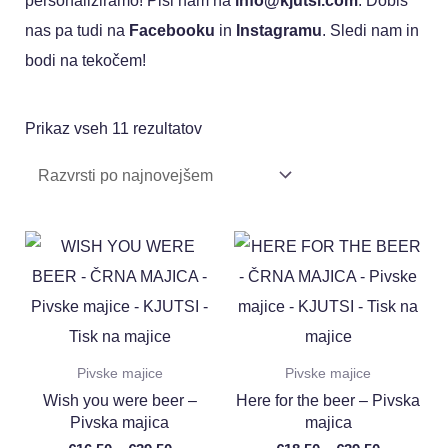
personaliziramo! Piši nam na
info@kjutsi.com
. Dobiš
nas pa tudi na
Facebooku
in
Instagramu
. Sledi nam in
bodi na tekočem!
Prikaz vseh 11 rezultatov
Pivske majice
Pivske majice
Wish you were beer –
Here for the beer – Pivska
Pivska majica
majica