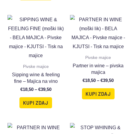
Pivske majice
Partner in wine – pivska
Pivske majice
majica
Sipping wine & feeling
€
18,50
–
€
39,50
fine – Majica na vino
€
18,50
–
€
39,50
KUPI ZDAJ
KUPI ZDAJ