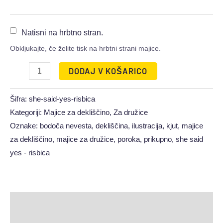
Natisni na hrbtno stran.
Obkljukajte, če želite tisk na hrbtni strani majice.
DODAJ V KOŠARICO
Šifra:
she-said-yes-risbica
Kategoriji:
Majice za dekliščino
,
Za družice
Oznake:
bodoča nevesta
,
dekliščina
,
ilustracija
,
kjut
,
majice
za dekliščino
,
majice za družice
,
poroka
,
prikupno
,
she said
yes - risbica
Opis