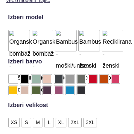
Več o modelih majic.
Izberi model
Izberi barvo
Izberi velikost
XS
S
M
L
XL
2XL
3XL