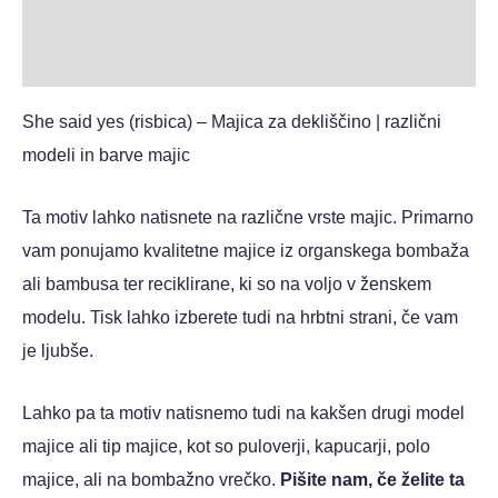
Dodatne podrobnosti
Mnenja (0)
She said yes (risbica) – Majica za dekliščino
| različni
modeli in barve majic
Ta motiv lahko natisnete na različne vrste majic. Primarno
vam ponujamo kvalitetne majice iz organskega bombaža
ali bambusa ter reciklirane, ki so na voljo v ženskem
modelu. Tisk lahko izberete tudi na hrbtni strani, če vam
je ljubše.
Lahko pa ta motiv natisnemo tudi na kakšen drugi model
majice ali tip majice, kot so puloverji, kapucarji, polo
majice, ali na bombažno vrečko.
Pišite nam, če želite ta