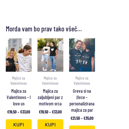
Morda vam bo prav tako všeč…
Majice za
Majice za
Majice za
Valentinovo
Valentinovo
Valentinovo
Majica za
Majica za
Greva si na
Valentinovo – I
zaljubljeni par z
živce –
love us
motivom srca
personalizirana
majica za par
€
19,50
–
€
33,00
€
19,50
–
€
33,00
€
21,50
–
€
35,00
KUPI
KUPI