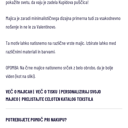
pokažite svetu, da vaju je zadela Kupidova puščica!
Majica je zaradi minimalističnega dizajna primerna tudi za vsakodnevno
nošenje in ne le za Valentinovo.
Ta motiv lahko natisnemo na različne vrste majic. Izbirate lahko med
različnimi materiali in barvami.
OPOMBA: Na črne majice natisnemo srček z belo obrobo, da je bolje
viden (kot na sliki).
VEČ O MAJICAH
|
VEČ O TISKU
|
PERSONALIZIRAJ SVOJO
MAJICO
|
PRELISTAJTE CELOTEN KATALOG TEKSTILA
POTREBUJETE POMOČ PRI NAKUPU?