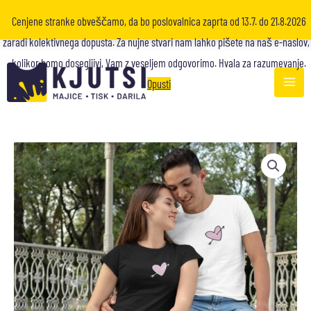
Cenjene stranke obveščamo, da bo poslovalnica zaprta od 13.7. do 21.8.2026
zaradi kolektivnega dopusta. Za nujne stvari nam lahko pišete na naš e-naslov,
kolikor bomo dosegljivi, Vam z veseljem odgovorimo. Hvala za razumevanje.
Opusti