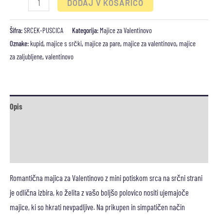
DODAJ V KOŠARICO
Šifra:
SRCEK-PUSCICA
Kategorija:
Majice za Valentinovo
Oznake:
kupid
,
majice s srčki
,
majice za pare
,
majice za valentinovo
,
majice
za zaljubljene
,
valentinovo
Opis
Dodatne podrobnosti
Mnenja (0)
Romantična majica za Valentinovo z mini potiskom srca na srčni strani
je odlična izbira, ko želita z vašo boljšo polovico nositi ujemajoče
majice, ki so hkrati nevpadljive. Na prikupen in simpatičen način