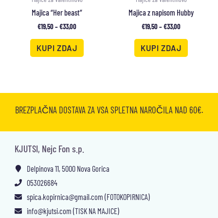
Majica “Her beast”
Majica z napisom Hubby
€
19,50
–
€
33,00
€
19,50
–
€
33,00
KUPI ZDAJ
KUPI ZDAJ
BREZPLAČNA DOSTAVA ZA VSA SPLETNA NAROČILA NAD 60€.
KJUTSI, Nejc Fon s.p.
Delpinova 11, 5000 Nova Gorica
053026684
spica.kopirnica@gmail.com (FOTOKOPIRNICA)
info@kjutsi.com (TISK NA MAJICE)