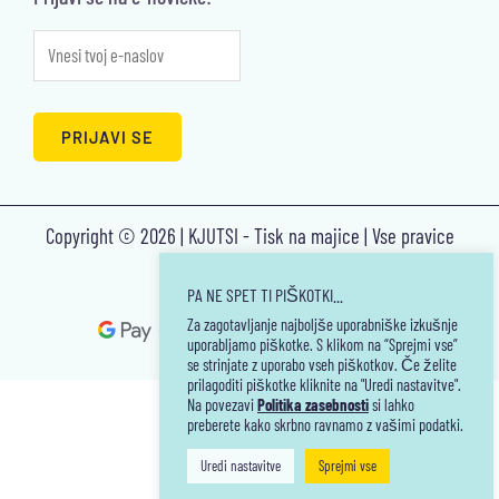
Copyright © 2026 | KJUTSI - Tisk na majice | Vse pravice
pridržane.
PA NE SPET TI PIŠKOTKI...
Za zagotavljanje najboljše uporabniške izkušnje
uporabljamo piškotke. S klikom na “Sprejmi vse”
se strinjate z uporabo vseh piškotkov. Če želite
prilagoditi piškotke kliknite na "Uredi nastavitve".
Na povezavi
Politika zasebnosti
si lahko
preberete kako skrbno ravnamo z vašimi podatki.
Uredi nastavitve
Sprejmi vse