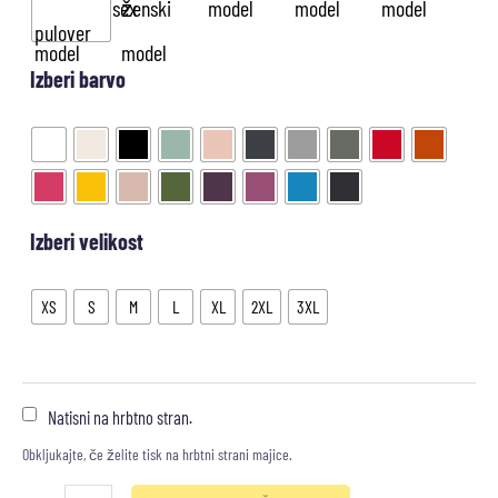
Izberi barvo
Izberi velikost
XS
S
M
L
XL
2XL
3XL
Natisni na hrbtno stran.
Obkljukajte, če želite tisk na hrbtni strani majice.