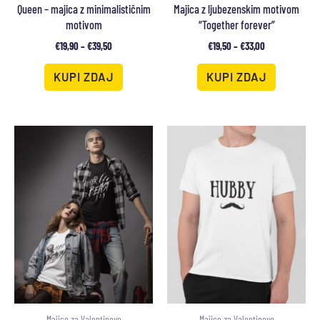
Queen – majica z minimalističnim
Majica z ljubezenskim motivom
motivom
“Together forever”
€
19,90
–
€
39,50
€
19,50
–
€
33,00
KUPI ZDAJ
KUPI ZDAJ
Majice za Valentinovo
Majice za Valentinovo