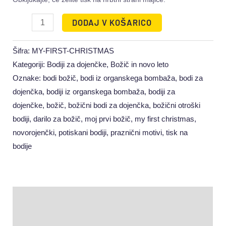
DODAJ V KOŠARICO
Šifra:
MY-FIRST-CHRISTMAS
Kategoriji:
Bodiji za dojenčke
,
Božič in novo leto
Oznake:
bodi božič
,
bodi iz organskega bombaža
,
bodi za
dojenčka
,
bodiji iz organskega bombaža
,
bodiji za
dojenčke
,
božič
,
božični bodi za dojenčka
,
božični otroški
bodiji
,
darilo za božič
,
moj prvi božič
,
my first christmas
,
novorojenčki
,
potiskani bodiji
,
praznični motivi
,
tisk na
bodije
Opis
Dodatne podrobnosti