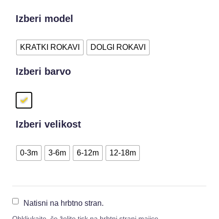
Izberi model
KRATKI ROKAVI
DOLGI ROKAVI
Izberi barvo
Izberi velikost
0-3m
3-6m
6-12m
12-18m
Natisni na hrbtno stran.
Obkljukajte, če želite tisk na hrbtni strani majice.