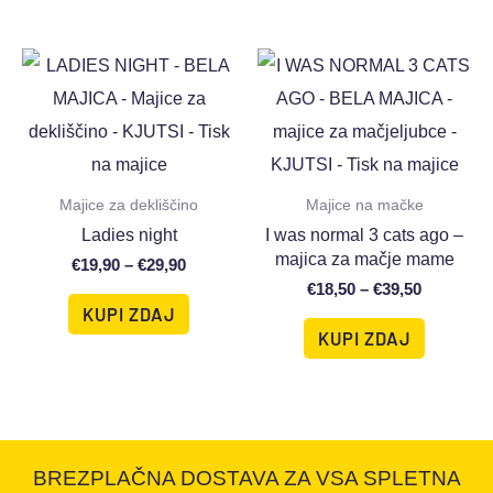
Majice za dekliščino
Majice na mačke
Ladies night
I was normal 3 cats ago –
majica za mačje mame
€
19,90
–
€
29,90
€
18,50
–
€
39,50
KUPI ZDAJ
KUPI ZDAJ
BREZPLAČNA DOSTAVA ZA VSA SPLETNA