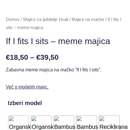
Domov
/
Majice za ljubitelje živali
/
Majice na mačke
/ If I fits I
sits – meme majica
If I fits I sits – meme majica
€
18,50
–
€
39,50
Zabavna meme majica na mačko “If I fits I sits”.
Več o modelih majic.
Izberi model