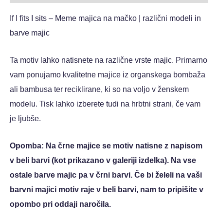
If I fits I sits – Meme majica na mačko
| različni modeli in
barve majic
Ta motiv lahko natisnete na različne vrste majic. Primarno
vam ponujamo kvalitetne majice iz organskega bombaža
ali bambusa ter reciklirane, ki so na voljo v ženskem
modelu. Tisk lahko izberete tudi na hrbtni strani, če vam
je ljubše.
Opomba: Na črne majice se motiv natisne z napisom
v beli barvi (kot prikazano v galeriji izdelka). Na vse
ostale barve majic pa v črni barvi. Če bi želeli na vaši
barvni majici motiv raje v beli barvi, nam to pripišite v
opombo pri oddaji naročila.