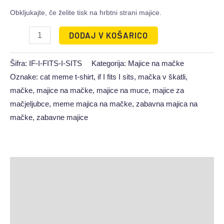
Obkljukajte, če želite tisk na hrbtni strani majice.
DODAJ V KOŠARICO
Šifra:
IF-I-FITS-I-SITS
Kategorija:
Majice na mačke
Oznake:
cat meme t-shirt
,
if I fits I sits
,
mačka v škatli
,
mačke
,
majice na mačke
,
majice na muce
,
majice za
mačjeljubce
,
meme majica na mačke
,
zabavna majica na
mačke
,
zabavne majice
Opis
Dodatne podrobnosti
Mnenja (0)