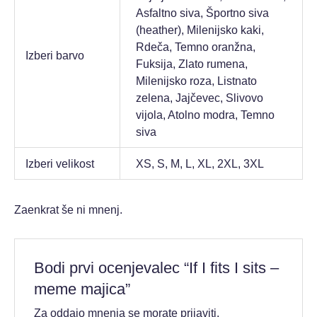
Asfaltno siva, Športno siva
(heather), Milenijsko kaki,
Rdeča, Temno oranžna,
Izberi barvo
Fuksija, Zlato rumena,
Milenijsko roza, Listnato
zelena, Jajčevec, Slivovo
vijola, Atolno modra, Temno
siva
Izberi velikost
XS, S, M, L, XL, 2XL, 3XL
Zaenkrat še ni mnenj.
Bodi prvi ocenjevalec “If I fits I sits –
meme majica”
Za oddajo mnenja se morate
prijaviti
.