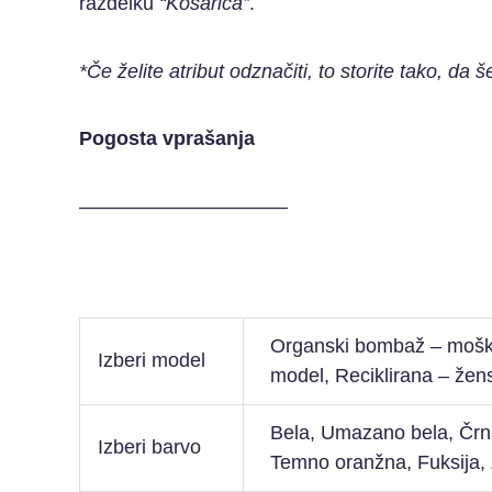
razdelku
“Košarica”
.
*Če želite atribut odznačiti, to storite tako, da š
Pogosta vprašanja
——————————–
Organski bombaž – moški
Izberi model
model, Reciklirana – žen
Bela, Umazano bela, Črna,
Izberi barvo
Temno oranžna, Fuksija, Z