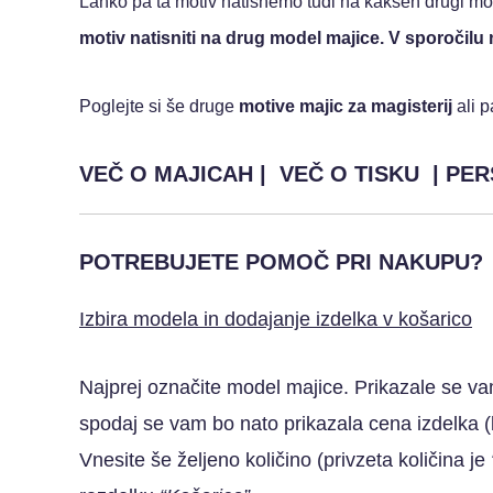
Lahko pa ta motiv natisnemo tudi na kakšen drugi mode
motiv natisniti na drug model majice. V sporočilu n
Poglejte si še druge
motive majic za magisterij
ali p
VEČ O MAJICAH
|
VEČ O TISKU
|
PER
POTREBUJETE POMOČ PRI NAKUPU?
Izbira modela in dodajanje izdelka v košarico
Najprej označite model majice. Prikazale se vam 
spodaj se vam bo nato prikazala cena izdelka (br
Vnesite še željeno količino (privzeta količina je