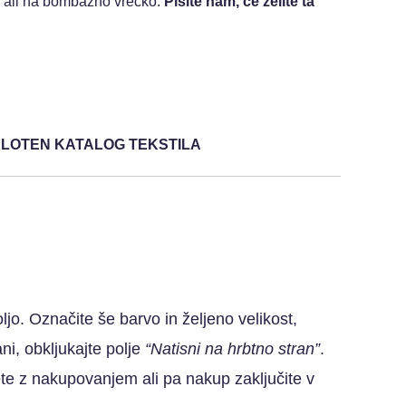
e, ali na bombažno vrečko.
Pišite nam, če želite ta
ELOTEN KATALOG TEKSTILA
ljo. Označite še barvo in željeno velikost,
ni, obkljukajte polje
“Natisni na hrbtno stran”
.
jete z nakupovanjem ali pa nakup zaključite v