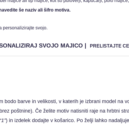
l majice ali tip majice, kot so puloverji, kapucarji, polo majic
avedite še naziv ali šifro motiva.
a personalizirajte svojo.
SONALIZIRAJ SVOJO MAJICO
|
PRELISTAJTE C
bodo barve in velikosti, v katerih je izbrani model na vo
ez poštnine). Če želite motiv natisniti raje na hrbtni stra
“1”
) in izdelek dodajte v košarico. Po želji lahko nadalju