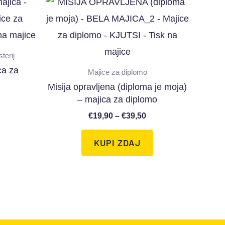
terij
ca za
Majice za diplomo
Misija opravljena (diploma je moja)
– majica za diplomo
€
19,90
–
€
39,50
KUPI ZDAJ