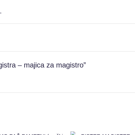
L
gistra – majica za magistro”