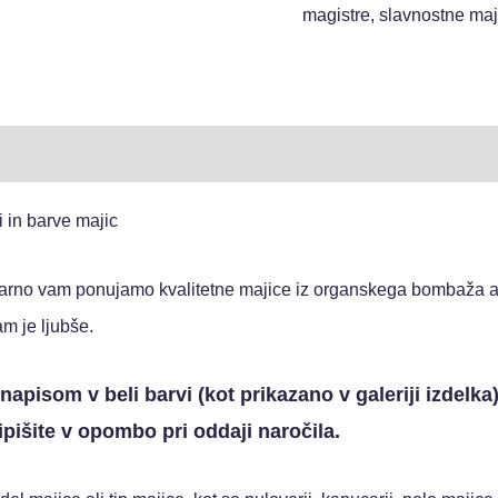
magistre
,
slavnostne maj
i in barve majic
imarno vam ponujamo kvalitetne majice iz organskega bombaža al
am je ljubše.
pisom v beli barvi (kot prikazano v galeriji izdelka)
ripišite v opombo pri oddaji naročila.