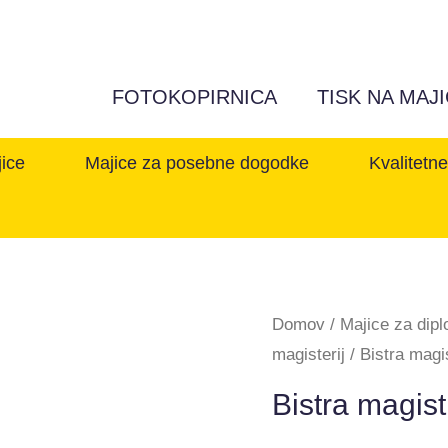
FOTOKOPIRNICA
TISK NA MAJ
jice
Majice za posebne dogodke
Kvalitetn
Domov
/
Majice za dipl
magisterij
/ Bistra magi
Bistra magist