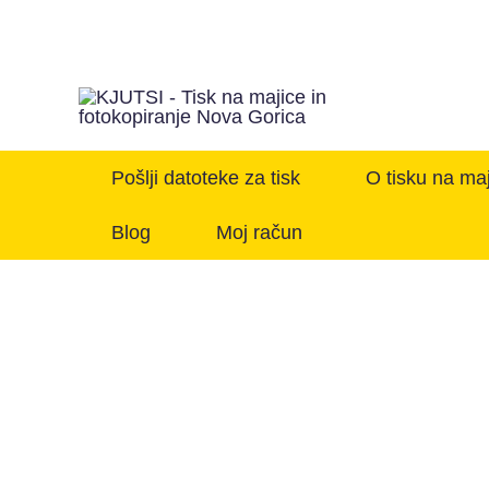
Pošlji datoteke za tisk
O tisku na ma
Blog
Moj račun