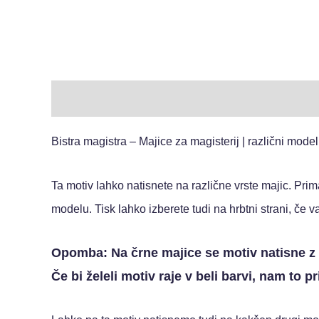
Opis
Dodatne podrobnosti
Mnenja (0)
Bistra magistra – Majice za magisterij
| različni model
Ta motiv lahko natisnete na različne vrste majic. Pr
modelu.
Tisk lahko izberete tudi na hrbtni strani, če v
Opomba: Na črne majice se motiv natisne z na
Če bi želeli motiv raje v beli barvi, nam to p