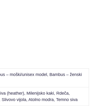
us – moški/unisex model, Bambus – ženski
va (heather), Milenijsko kaki, Rdeča,
 Slivovo vijola, Atolno modra, Temno siva