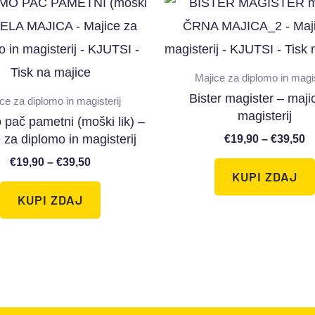
Majice za diplomo in magis
Bister magister – maji
ce za diplomo in magisterij
magisterij
 pač pametni (moški lik) –
 za diplomo in magisterij
€
19,90
–
€
39,50
€
19,90
–
€
39,50
KUPI ZDAJ
KUPI ZDAJ