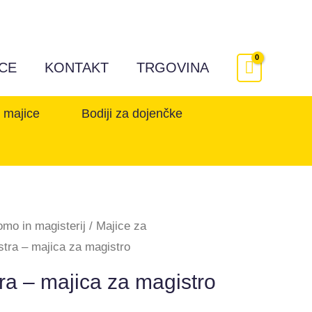
ICE
KONTAKT
TRGOVINA
e majice
Bodiji za dojenčke
omo in magisterij
/
Majice za
stra – majica za magistro
ra – majica za magistro