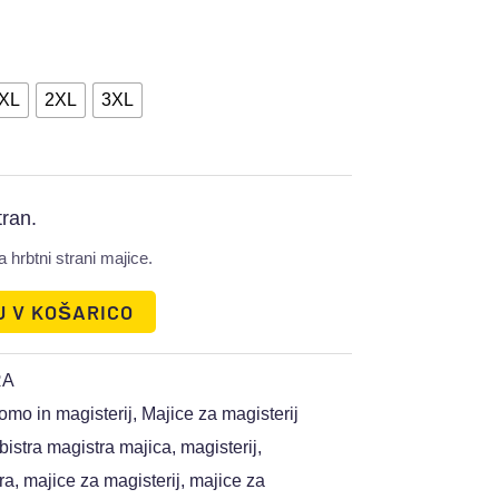
XL
2XL
3XL
tran.
a hrbtni strani majice.
J V KOŠARICO
RA
omo in magisterij
,
Majice za magisterij
bistra magistra majica
,
magisterij
,
ra
,
majice za magisterij
,
majice za