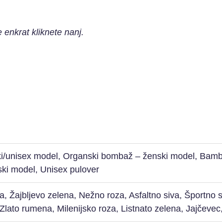
e enkrat kliknete nanj.
/unisex model, Organski bombaž – ženski model, Bamb
ski model, Unisex pulover
 Žajbljevo zelena, Nežno roza, Asfaltno siva, Športno si
lato rumena, Milenijsko roza, Listnato zelena, Jajčevec,