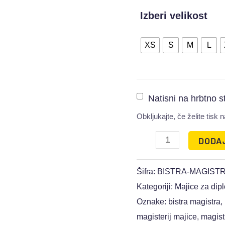
Izberi velikost
XS
S
M
L
Natisni na hrbtno s
Obkljukajte, če želite tisk n
DODA
Šifra:
BISTRA-MAGIST
Kategoriji:
Majice za dipl
Oznake:
bistra magistra
,
magisterij majice
,
magist