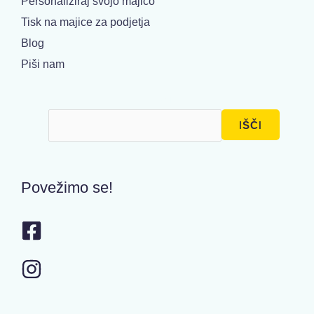
Personaliziraj svojo majico
Tisk na majice za podjetja
Blog
Piši nam
Išči
IŠČI
Povežimo se!