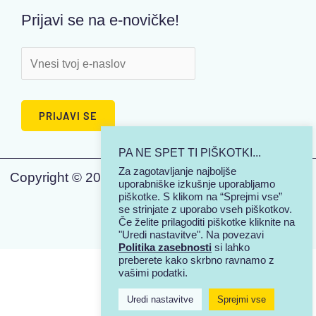
Prijavi se na e-novičke!
PA NE SPET TI PIŠKOTKI...
Za zagotavljanje najboljše
Copyright © 2026 | KJUTSI - Tisk na majice | Vse
uporabniške izkušnje uporabljamo
piškotke. S klikom na “Sprejmi vse”
pravice pridržane.
se strinjate z uporabo vseh piškotkov.
Če želite prilagoditi piškotke kliknite na
"Uredi nastavitve". Na povezavi
Politika zasebnosti
si lahko
preberete kako skrbno ravnamo z
vašimi podatki.
Uredi nastavitve
Sprejmi vse