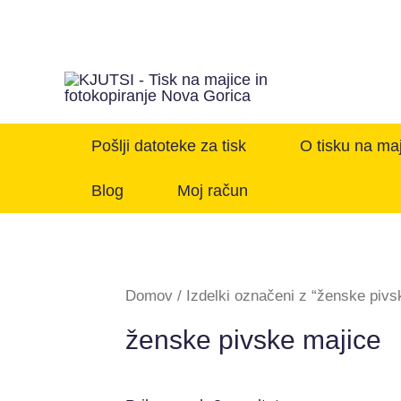
Pošlji datoteke za tisk
O tisku na ma
Blog
Moj račun
Domov
/ Izdelki označeni z “ženske pivs
ženske pivske majice