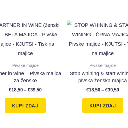
Pivske majice
Pivske majice
ner in wine – Pivska majica
Stop whining & start wini
za ženske
pivska ženska majica
€
18,50
–
€
39,50
€
18,50
–
€
39,50
KUPI ZDAJ
KUPI ZDAJ