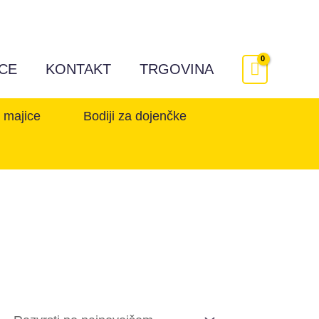
ICE
KONTAKT
TRGOVINA
e majice
Bodiji za dojenčke