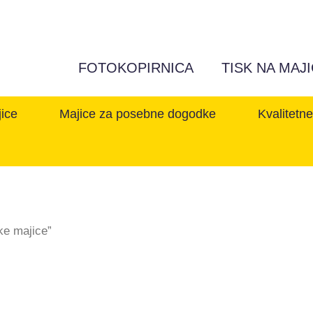
FOTOKOPIRNICA
TISK NA MAJ
jice
Majice za posebne dogodke
Kvalitetn
ke majice”