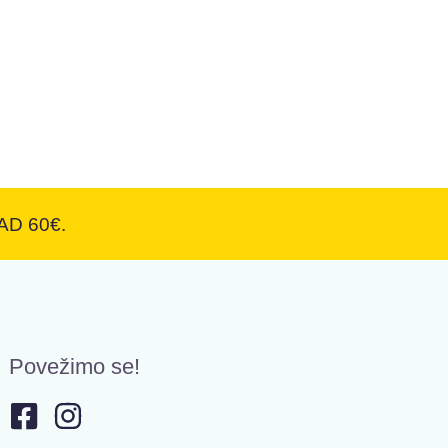
D 60€.
Povežimo se!