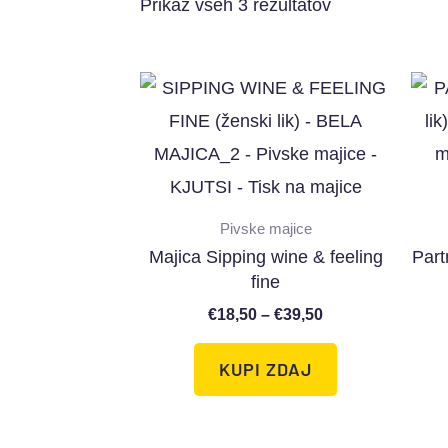
Prikaz vseh 3 rezultatov
Pivske majice
Majica Sipping wine & feeling
Part
fine
€
18,50
–
€
39,50
KUPI ZDAJ