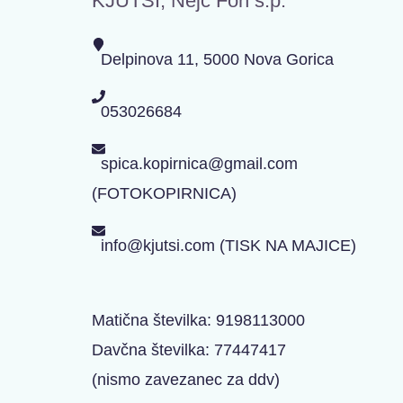
KJUTSI, Nejc Fon s.p.
Delpinova 11, 5000 Nova Gorica
053026684
spica.kopirnica@gmail.com
(FOTOKOPIRNICA)
info@kjutsi.com (TISK NA MAJICE)
Matična številka: 9198113000
Davčna številka: 77447417
(nismo zavezanec za ddv)