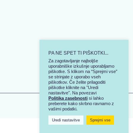
PA NE SPET TI PIŠKOTKI...
Za zagotavljanje najboljše
uporabniške izkušnje uporabljamo
piškotke. S klikom na “Sprejmi vse”
se strinjate z uporabo vseh
piškotkov. Če želite prilagoditi
piškotke kliknite na "Uredi
nastavitve". Na povezavi
Politika zasebnosti
si lahko
preberete kako skrbno ravnamo z
vašimi podatki.
Uredi nastavitve
Sprejmi vse