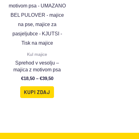
Kul majice
Sprehod v vesolju –
majica z motivom psa
€
18,50
–
€
39,50
KUPI ZDAJ