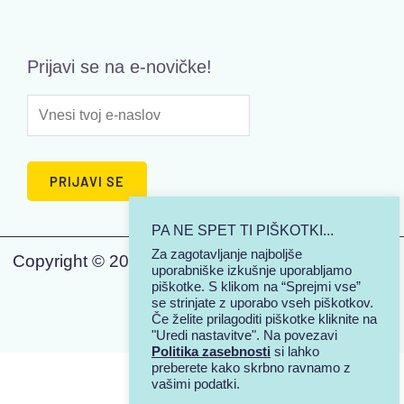
Prijavi se na e-novičke!
PA NE SPET TI PIŠKOTKI...
Za zagotavljanje najboljše
Copyright © 2026 | KJUTSI - Tisk na majice | Vse
uporabniške izkušnje uporabljamo
piškotke. S klikom na “Sprejmi vse”
pravice pridržane.
se strinjate z uporabo vseh piškotkov.
Če želite prilagoditi piškotke kliknite na
"Uredi nastavitve". Na povezavi
Politika zasebnosti
si lahko
preberete kako skrbno ravnamo z
vašimi podatki.